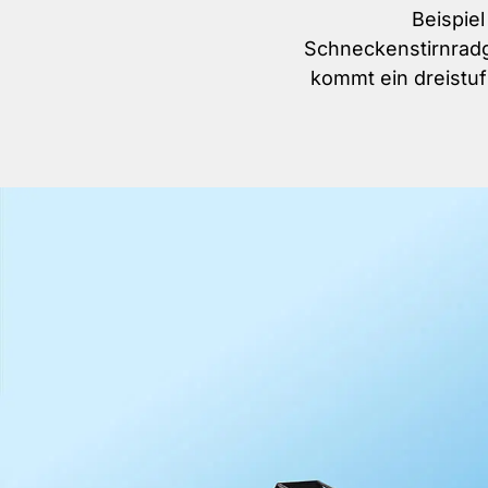
Beispie
Schneckenstirnradg
kommt ein dreistuf