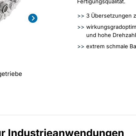
Fertigungsqualität.
3 Übersetzungen z
wirkungsgradoptim
und hohe Drehzah
extrem schmale B
getriebe
für Industrieanwendungen