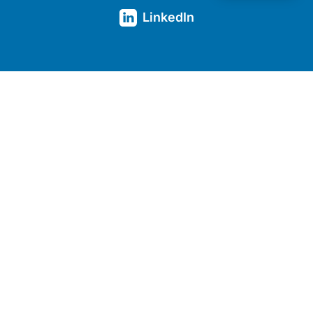
LinkedIn
Kontakt
Downloads
Kompetenzen
Basis-Getriebe
Spezial-Getriebe
Unternehmen